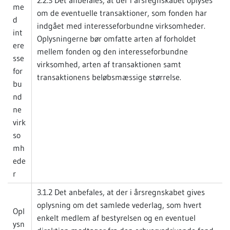
me
om de eventuelle transaktioner, som fonden har
d
indgået med interesseforbundne virksomheder.
int
Oplysningerne bør omfatte arten af forholdet
ere
mellem fonden og den interesseforbundne
sse
virksomhed, arten af transaktionen samt
for
transaktionens beløbsmæssige størrelse.
bu
nd
ne
virk
so
mh
ede
r
3.1.2 Det anbefales, at der i årsregnskabet gives
oplysning om det samlede vederlag, som hvert
Opl
enkelt medlem af bestyrelsen og en eventuel
ysn