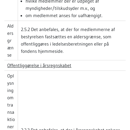
hvilke medlemmer der er udpeget af
myndigheder/tilskudsyder m.v., og
om medlemmet anses for uafhængigt.
Ald
2.5.2 Det anbefales, at der for medlemmerne af
ers
bestyrelsen fastsættes en aldersgrænse, som
gr
offentliggøres i ledelsesberetningen eller på
æn
fondens hjemmeside.
se
Offentliggørelse i årsregnskabet
Opl
ysn
ing
om
tra
nsa
ktio
ner
2.2.3 Det anbefales, at der i årsregnskabet oplyses